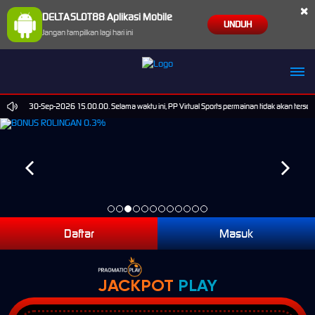
×
DELTASLOT88 Aplikasi Mobile
UNDUH
Jangan tampilkan lagi hari ini
 sampai 30-Sep-2026 15.00.00. Selama waktu ini, PP Virtual Sports permainan tidak akan terse
Daftar
Masuk
JACKPOT
PLAY