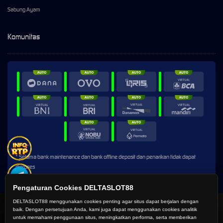
Sabung Ayam
Komunitas
* Selama bank maintenance dan bank offline deposit dan penarikan tidak dapat
diproses
Pengaturan Cookies DELTASLOT88
DELTASLOT88 menggunakan cookies penting agar situs dapat berjalan dengan
baik. Dengan persetujuan Anda, kami juga dapat menggunakan cookies analitik
©2026 DELTASLOT88 menawarkan berbagai macam provider pilihan terbaik dan
untuk memahami penggunaan situs, meningkatkan performa, serta memberikan
didukung oleh Layanan Pelanggan profesional 24/7 yang siap melayani Anda.