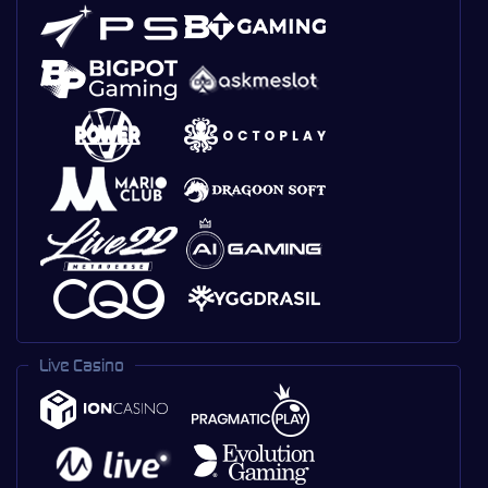
Live Casino