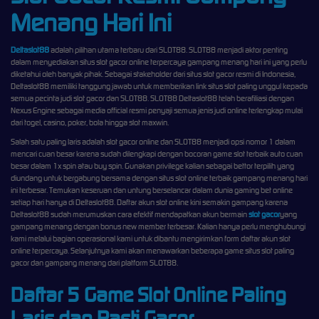
Menang Hari Ini
Deltaslot88
adalah pilihan utama terbaru dari SLOT88. SLOT88 menjadi aktor penting
dalam menyediakan situs slot gacor online terpercaya gampang menang hari ini yang perlu
diketahui oleh banyak pihak. Sebagai stakeholder dari situs slot gacor resmi di Indonesia,
Deltaslot88 memiliki tanggung jawab untuk memberikan link situs slot paling unggul kepada
semua pecinta judi slot gacor dan SLOT88. SLOT88 Deltaslot88 telah berafiliasi dengan
Nexus Engine sebagai media official resmi penyaji semua jenis judi online terlengkap mulai
dari togel, casino, poker, bola hingga slot maxwin.
Salah satu paling laris adalah slot gacor online dan SLOT88 menjadi opsi nomor 1 dalam
mencari cuan besar karena sudah dilengkapi dengan bocoran game slot terbaik auto cuan
besar dalam 1x spin atau buy spin. Gunakan privilege kalian sebagai bettor terpilih yang
diundang untuk bergabung bersama dengan situs slot online terbaik gampang menang hari
ini terbesar. Temukan keseruan dan untung berselancar dalam dunia gaming bet online
setiap hari hanya di Deltaslot88. Daftar akun slot online kini semakin gampang karena
Deltaslot88 sudah merumuskan cara efektif mendapatkan akun bermain
slot gacor
yang
gampang menang dengan bonus new member terbesar. Kalian hanya perlu menghubungi
kami melalui bagian operasional kami untuk dibantu mengirimkan form daftar akun slot
online terpercaya. Selanjutnya kami akan menawarkan beberapa game situs slot paling
gacor dan gampang menang dari platform SLOT88.
Daftar 5 Game Slot Online Paling
Laris dan Pasti Gacor