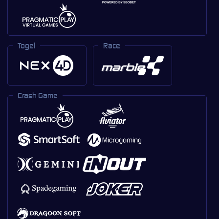
Togel
Race
Crash Game