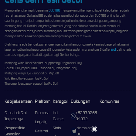
Memulai langkah apik bersama
SLOT88
merupakan pilihan yang tepat kalau kalian sudah
tau rahasianya. Deltaslot88 adalah situs resmi judi slot gacor dan SLOT88 online terbaik
saat ini yang menjadi tempat fokus bermain judi online terutama slot gacor gampang
menang hari ini. Dari ribuan jenis game slot yang ada didunia saat ini akan membuat
sebagian besar masyarakat bimbang mau bermain pada game slot seperti apa yang bisa
menghasilkan kemenangan dan menciptakan jackpot maxwin.
Oleh karena ada banyak pertanyaan yang kami tampung, maka kami sebagai pihak resmi
layanan judi online terpercaya di Indonesia - Asia sudah merangkum 5 daftar
slot
paling laris
dan pastinya gacor tidak diragukan lagi. Berikut listnya:
Mahjong Wins Black Scatter - support by Pragmatic Play
Gates Of Olympus 1000 - support by Pragmatic Play
Mahjong Ways 1, 2 - support by Pg Soft
Wild Bandito - support by Pg Soft
The great Icescape - support by Pg Soft
Kebijaksanaan
Platform
Kategori
Dukungan
Komunitas
Situs Judi Slot
Promosi
Hot
+62878265
Terpercaya
Games
04832
Loyalty
Responsible
Slots
deltaslot
Referral
Gambling
88