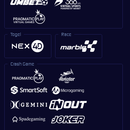
Togel
Race
Crash Game