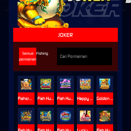
JOKER
Semua
Fishing
permainan
Fisherman's Wharf
Fish Hunter Insect Paradise
Fish Hunter 2 EX-Pro
Happy Fish 5
Golden Toad Fish Hunting
Fish Hunting: Da Sheng Nao Hai
Fish Hunting: Yao Qian Shu
Fish Hunter 2 EX-Novice
Lucky Wheel
Fish Hunter Monster Awaken