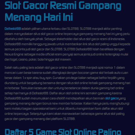
Slot Gacor Resmi Gampang
Menang Hari Ini
Deltaslot88
adalah pilihan utama terbaru dari SLOT88. SLOT88 menjadi aktor penting
dalam menyediakan situs slot gacor online terpercaya gampang menang hari ini yang perlu
diketahui oleh banyak pihak. Sebagai stakeholder dari situs slot gacor resmi di Indonesia,
Deltaslot88 memiliki tanggung jawab untuk memberikan link situs slot paling unggul kepada
semua pecinta judi slot gacor dan SLOT88. SLOT88 Deltaslot88 telah berafiliasi dengan
Nexus Engine sebagai media official resmi penyaji semua jenis judi online terlengkap mulai
dari togel, casino, poker, bola hingga slot maxwin.
Salah satu paling laris adalah slot gacor online dan SLOT88 menjadi opsi nomor 1 dalam
mencari cuan besar karena sudah dilengkapi dengan bocoran game slot terbaik auto cuan
besar dalam 1x spin atau buy spin. Gunakan privilege kalian sebagai bettor terpilih yang
diundang untuk bergabung bersama dengan situs slot online terbaik gampang menang hari
ini terbesar. Temukan keseruan dan untung berselancar dalam dunia gaming bet online
setiap hari hanya di Deltaslot88. Daftar akun slot online kini semakin gampang karena
Deltaslot88 sudah merumuskan cara efektif mendapatkan akun bermain
slot gacor
yang
gampang menang dengan bonus new member terbesar. Kalian hanya perlu menghubungi
kami melalui bagian operasional kami untuk dibantu mengirimkan form daftar akun slot
online terpercaya. Selanjutnya kami akan menawarkan beberapa game situs slot paling
gacor dan gampang menang dari platform SLOT88.
Daftar 5 Game Slot Online Paling