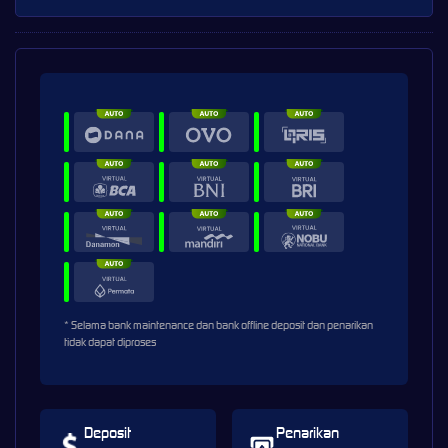
* Selama bank maintenance dan bank offline deposit dan penarikan
tidak dapat diproses
Deposit
Penarikan