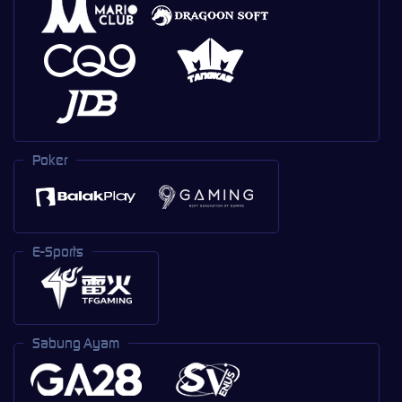
Poker
E-Sports
Sabung Ayam