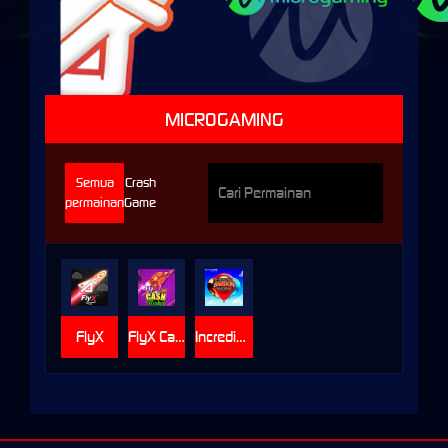
MICROGAMING
Semua
Crash
permainan
Game
FlyX
FlyX Cash Turbo
Incredible Balloon Machine