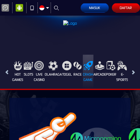
MASUK
DAFTAR
HOT
SLOTS
LIVE
OLAHRAGA
TOGEL
RACE
CRASH
ARCADE
POKER
E-
SABUN
GAMES
CASINO
GAME
SPORTS
AYAM