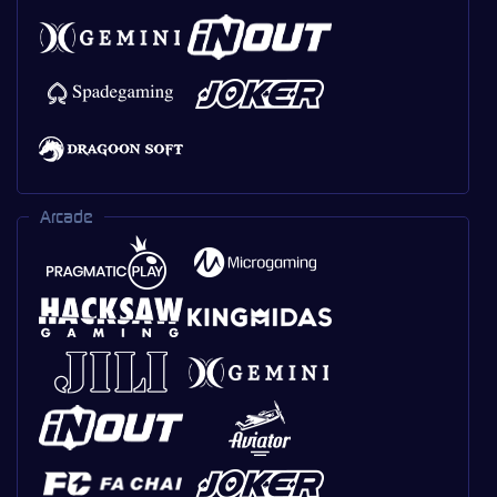
Arcade