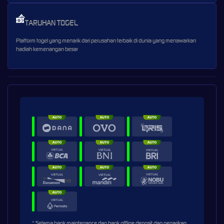
TARUHAN TOGEL
Platform togel yang menarik dari perusahan terbaik di dunia yang menawarkan
hadiah kemenangan besar
* Selama bank maintenance dan bank offline deposit dan penarikan