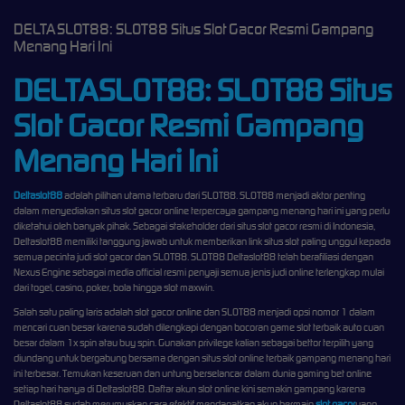
DELTASLOT88: SLOT88 Situs Slot Gacor Resmi Gampang
Menang Hari Ini
DELTASLOT88: SLOT88 Situs
Slot Gacor Resmi Gampang
Menang Hari Ini
Deltaslot88
adalah pilihan utama terbaru dari SLOT88. SLOT88 menjadi aktor penting
dalam menyediakan situs slot gacor online terpercaya gampang menang hari ini yang perlu
diketahui oleh banyak pihak. Sebagai stakeholder dari situs slot gacor resmi di Indonesia,
Deltaslot88 memiliki tanggung jawab untuk memberikan link situs slot paling unggul kepada
semua pecinta judi slot gacor dan SLOT88. SLOT88 Deltaslot88 telah berafiliasi dengan
Nexus Engine sebagai media official resmi penyaji semua jenis judi online terlengkap mulai
dari togel, casino, poker, bola hingga slot maxwin.
Salah satu paling laris adalah slot gacor online dan SLOT88 menjadi opsi nomor 1 dalam
mencari cuan besar karena sudah dilengkapi dengan bocoran game slot terbaik auto cuan
besar dalam 1x spin atau buy spin. Gunakan privilege kalian sebagai bettor terpilih yang
diundang untuk bergabung bersama dengan situs slot online terbaik gampang menang hari
ini terbesar. Temukan keseruan dan untung berselancar dalam dunia gaming bet online
setiap hari hanya di Deltaslot88. Daftar akun slot online kini semakin gampang karena
Deltaslot88 sudah merumuskan cara efektif mendapatkan akun bermain
slot gacor
yang