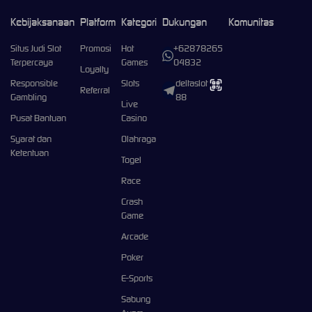
Kebijaksanaan
Platform
Kategori
Dukungan
Komunitas
Situs Judi Slot
Promosi
Hot
+62878265
Terpercaya
Games
04832
Loyalty
Responsible
Slots
deltaslot
Referral
Gambling
88
Live
Pusat Bantuan
Casino
Syarat dan
Olahraga
Ketentuan
Togel
Race
Crash
Game
Arcade
Poker
E-Sports
Sabung