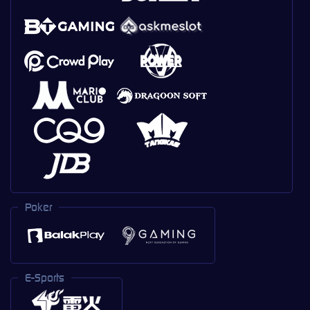
Poker
E-Sports