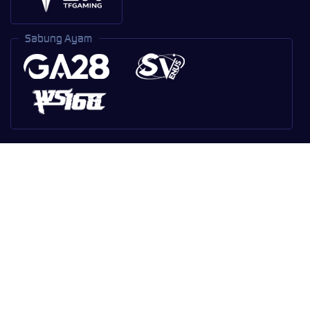
Sabung Ayam