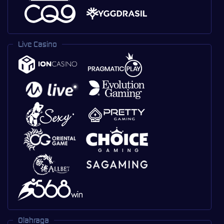
Live Casino
Olahraga