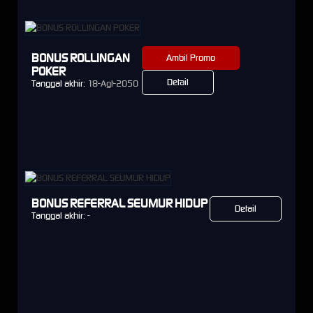
BONUS ROLLINGAN
Ambil Promo
POKER
Detail
Tanggal akhir:
18-Agt-2050
BONUS REFERRAL SEUMUR HIDUP
Detail
Tanggal akhir:
-