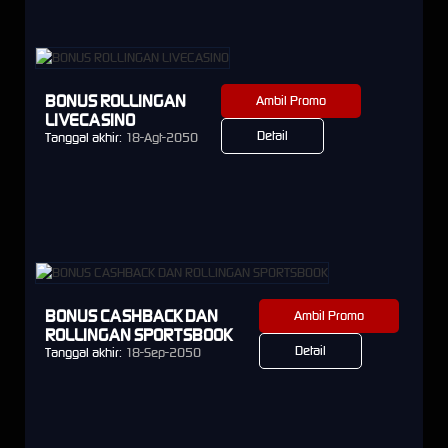
BONUS ROLLINGAN
Ambil Promo
LIVECASINO
Detail
Tanggal akhir:
18-Agt-2050
BONUS CASHBACK DAN
Ambil Promo
ROLLINGAN SPORTSBOOK
Detail
Tanggal akhir:
18-Sep-2050