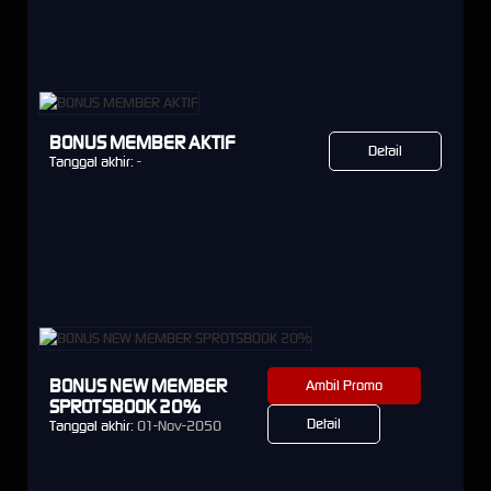
BONUS MEMBER AKTIF
Detail
Tanggal akhir:
-
BONUS NEW MEMBER
Ambil Promo
SPROTSBOOK 20%
Detail
Tanggal akhir:
01-Nov-2050