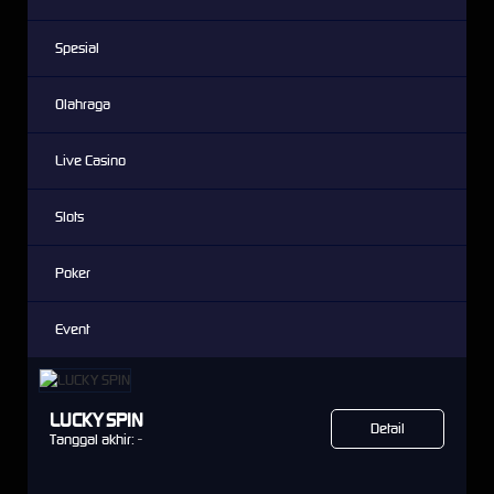
Spesial
Olahraga
Live Casino
Slots
Poker
Event
LUCKY SPIN
Detail
Tanggal akhir:
-