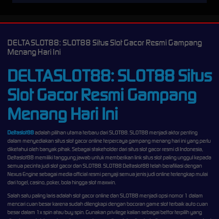
DELTASLOT88: SLOT88 Situs Slot Gacor Resmi Gampang
Menang Hari Ini
DELTASLOT88: SLOT88 Situs
Slot Gacor Resmi Gampang
Menang Hari Ini
Deltaslot88
adalah pilihan utama terbaru dari SLOT88. SLOT88 menjadi aktor penting
dalam menyediakan situs slot gacor online terpercaya gampang menang hari ini yang perlu
diketahui oleh banyak pihak. Sebagai stakeholder dari situs slot gacor resmi di Indonesia,
Deltaslot88 memiliki tanggung jawab untuk memberikan link situs slot paling unggul kepada
semua pecinta judi slot gacor dan SLOT88. SLOT88 Deltaslot88 telah berafiliasi dengan
Nexus Engine sebagai media official resmi penyaji semua jenis judi online terlengkap mulai
dari togel, casino, poker, bola hingga slot maxwin.
Salah satu paling laris adalah slot gacor online dan SLOT88 menjadi opsi nomor 1 dalam
mencari cuan besar karena sudah dilengkapi dengan bocoran game slot terbaik auto cuan
besar dalam 1x spin atau buy spin. Gunakan privilege kalian sebagai bettor terpilih yang