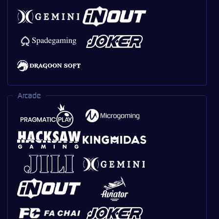
Arcade