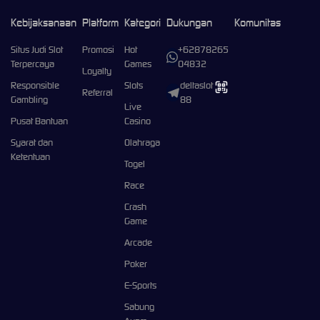
Kebijaksanaan
Platform
Kategori
Dukungan
Komunitas
Situs Judi Slot
Promosi
Hot
+62878265
Terpercaya
Games
04832
Loyalty
Responsible
Slots
deltaslot
Referral
Gambling
88
Live
Pusat Bantuan
Casino
Syarat dan
Olahraga
Ketentuan
Togel
Race
Crash
Game
Arcade
Poker
E-Sports
Sabung