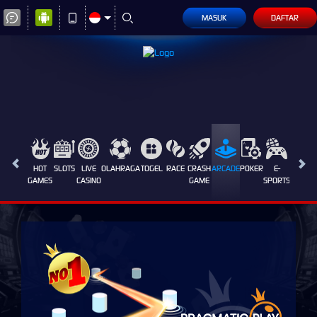
MASUK
DAFTAR
HOT
SLOTS
LIVE
OLAHRAGA
TOGEL
RACE
CRASH
ARCADE
POKER
E-
SABUN
GAMES
CASINO
GAME
SPORTS
AYAM