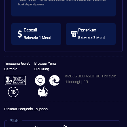
tidak dapat diproses
Deposit
Penarikan
Rata-rata 1 Menit
Rata-rata 3 Menit
Tanggung Jawab
Browser Yang
Bermain
Didukung
©2026 DELTASLOT88. Hak cipta
dilindungi | 18+
Platform Penyedia Layanan
Slots