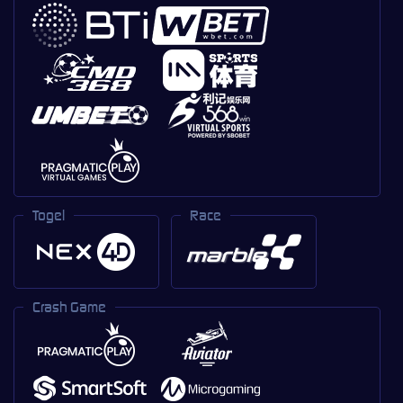
Togel
Race
Crash Game