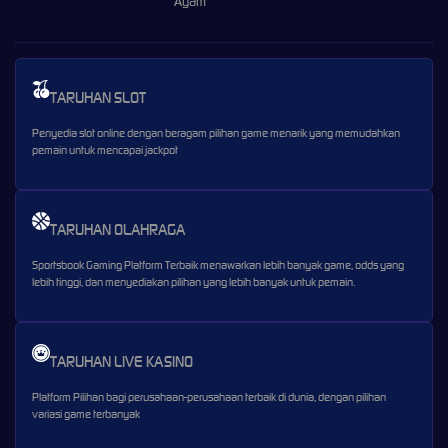
Ayam
TARUHAN SLOT
Penyedia slot online dengan beragam pilihan game menarik yang memudahkan
pemain untuk mencapai jackpot
TARUHAN OLAHRAGA
Sportsbook Gaming Platform Terbaik menawarkan lebih banyak game, odds yang
lebih tinggi, dan menyediakan pilihan yang lebih banyak untuk pemain.
TARUHAN LIVE KASINO
Platform Pilihan bagi perusahaan-perusahaan terbaik di dunia, dengan pilihan
variasi game terbanyak