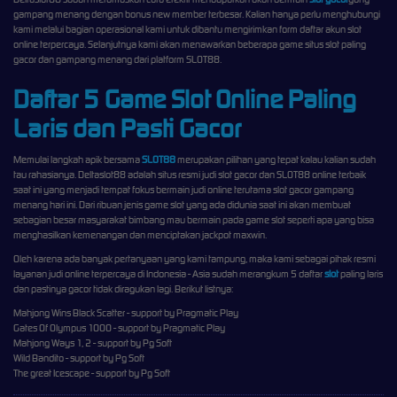
gampang menang dengan bonus new member terbesar. Kalian hanya perlu menghubungi
kami melalui bagian operasional kami untuk dibantu mengirimkan form daftar akun slot
online terpercaya. Selanjutnya kami akan menawarkan beberapa game situs slot paling
gacor dan gampang menang dari platform SLOT88.
Daftar 5 Game Slot Online Paling
Laris dan Pasti Gacor
Memulai langkah apik bersama
SLOT88
merupakan pilihan yang tepat kalau kalian sudah
tau rahasianya. Deltaslot88 adalah situs resmi judi slot gacor dan SLOT88 online terbaik
saat ini yang menjadi tempat fokus bermain judi online terutama slot gacor gampang
menang hari ini. Dari ribuan jenis game slot yang ada didunia saat ini akan membuat
sebagian besar masyarakat bimbang mau bermain pada game slot seperti apa yang bisa
menghasilkan kemenangan dan menciptakan jackpot maxwin.
Oleh karena ada banyak pertanyaan yang kami tampung, maka kami sebagai pihak resmi
layanan judi online terpercaya di Indonesia - Asia sudah merangkum 5 daftar
slot
paling laris
dan pastinya gacor tidak diragukan lagi. Berikut listnya:
Mahjong Wins Black Scatter - support by Pragmatic Play
Gates Of Olympus 1000 - support by Pragmatic Play
Mahjong Ways 1, 2 - support by Pg Soft
Wild Bandito - support by Pg Soft
The great Icescape - support by Pg Soft