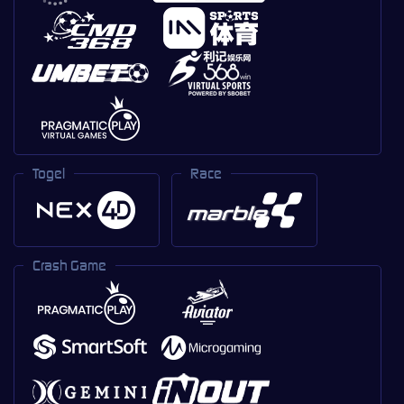
Togel
Race
Crash Game