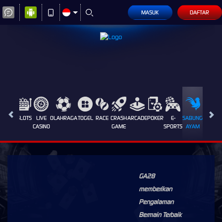
MASUK
DAFTAR
HOT
SLOTS
LIVE
OLAHRAGA
TOGEL
RACE
CRASH
ARCADE
POKER
E-
SABUNG
PROMOS
GAMES
CASINO
GAME
SPORTS
AYAM
GA28
memberikan
Pengalaman
Bermain Terbaik