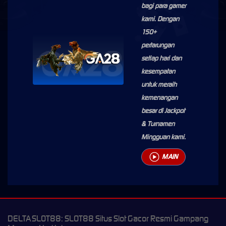
bagi para gamer
kami. Dengan
150+
pertarungan
setiap hari dan
kesempatan
untuk meraih
kemenangan
besar di Jackpot
& Turnamen
Mingguan kami.
MAIN
DELTASLOT88: SLOT88 Situs Slot Gacor Resmi Gampang