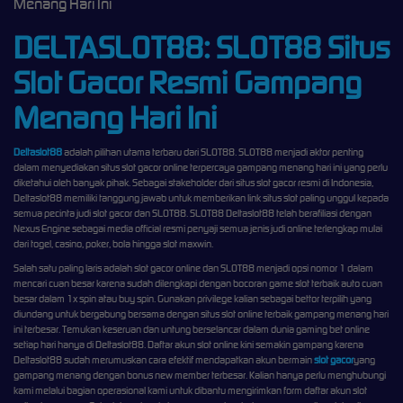
Menang Hari Ini
DELTASLOT88: SLOT88 Situs
Slot Gacor Resmi Gampang
Menang Hari Ini
Deltaslot88
adalah pilihan utama terbaru dari SLOT88. SLOT88 menjadi aktor penting
dalam menyediakan situs slot gacor online terpercaya gampang menang hari ini yang perlu
diketahui oleh banyak pihak. Sebagai stakeholder dari situs slot gacor resmi di Indonesia,
Deltaslot88 memiliki tanggung jawab untuk memberikan link situs slot paling unggul kepada
semua pecinta judi slot gacor dan SLOT88. SLOT88 Deltaslot88 telah berafiliasi dengan
Nexus Engine sebagai media official resmi penyaji semua jenis judi online terlengkap mulai
dari togel, casino, poker, bola hingga slot maxwin.
Salah satu paling laris adalah slot gacor online dan SLOT88 menjadi opsi nomor 1 dalam
mencari cuan besar karena sudah dilengkapi dengan bocoran game slot terbaik auto cuan
besar dalam 1x spin atau buy spin. Gunakan privilege kalian sebagai bettor terpilih yang
diundang untuk bergabung bersama dengan situs slot online terbaik gampang menang hari
ini terbesar. Temukan keseruan dan untung berselancar dalam dunia gaming bet online
setiap hari hanya di Deltaslot88. Daftar akun slot online kini semakin gampang karena
Deltaslot88 sudah merumuskan cara efektif mendapatkan akun bermain
slot gacor
yang
gampang menang dengan bonus new member terbesar. Kalian hanya perlu menghubungi
kami melalui bagian operasional kami untuk dibantu mengirimkan form daftar akun slot