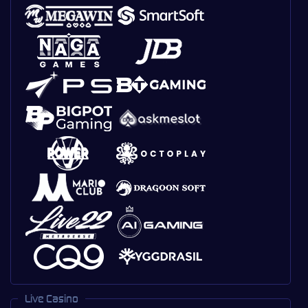
Live Casino