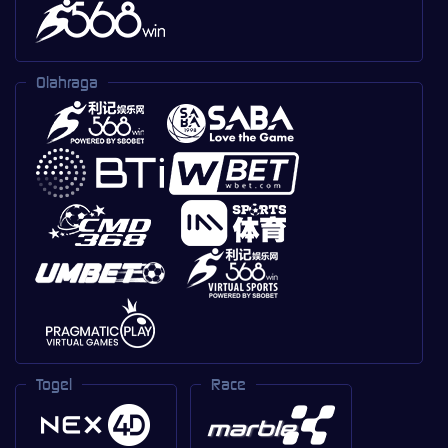
Olahraga
Togel
Race