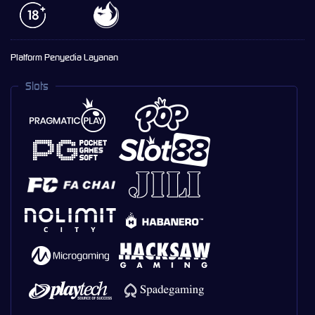
Platform Penyedia Layanan
Slots