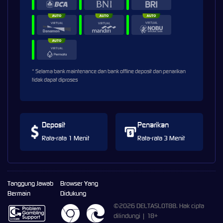
* Selama bank maintenance dan bank offline deposit dan penarikan
tidak dapat diproses
Deposit
Penarikan
Rata-rata 1 Menit
Rata-rata 3 Menit
Tanggung Jawab
Browser Yang
Bermain
Didukung
©2026 DELTASLOT88. Hak cipta
dilindungi | 18+