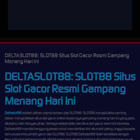
DELTASLOT88: SLOT88 Situs Slot Gacor Resmi Gampang
Menang Hari Ini
DELTASLOT88: SLOT88 Situs
Slot Gacor Resmi Gampang
Menang Hari Ini
Deltaslot88
adalah pilihan utama terbaru dari SLOT88. SLOT88 menjadi aktor penting
dalam menyediakan situs slot gacor online terpercaya gampang menang hari ini yang perlu
diketahui oleh banyak pihak. Sebagai stakeholder dari situs slot gacor resmi di Indonesia,
Deltaslot88 memiliki tanggung jawab untuk memberikan link situs slot paling unggul kepada
semua pecinta judi slot gacor dan SLOT88. SLOT88 Deltaslot88 telah berafiliasi dengan
Nexus Engine sebagai media official resmi penyaji semua jenis judi online terlengkap mulai