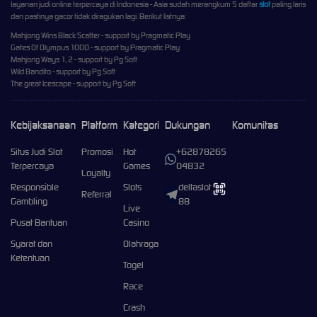
layanan judi online terpercaya di Indonesia - Asia sudah merangkum 5 daftar
slot
paling laris
dan pastinya gacor tidak diragukan lagi. Berikut listnya:
Mahjong Wins Black Scatter - support by Pragmatic Play
Gates Of Olympus 1000 - support by Pragmatic Play
Mahjong Ways 1, 2 - support by Pg Soft
Wild Bandito - support by Pg Soft
The great Icescape - support by Pg Soft
Kebijaksanaan
Platform
Kategori
Dukungan
Komunitas
Situs Judi Slot
Promosi
Hot
+62878265
Terpercaya
Games
04832
Loyalty
Responsible
Slots
deltaslot
Referral
Gambling
88
Live
Pusat Bantuan
Casino
Syarat dan
Olahraga
Ketentuan
Togel
Race
Crash