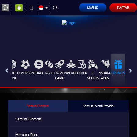
MASUK
DAFTAR
LOTS
LIVE
OLAHRAGA
TOGEL
RACE
CRASH
ARCADE
POKER
E-
SABUNG
PROMOSI
CASINO
GAME
SPORTS
AYAM
Semua Promosi
Semua Event Provider
Semua Promosi
Member Baru